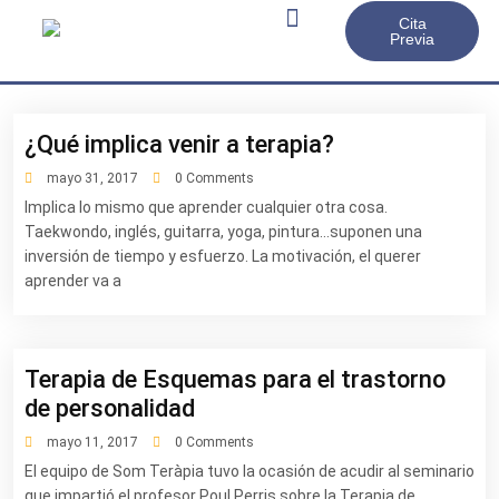
Cita
Previa
En qué puedo ayudarte
Preguntas frecuentes
¿Qué implica venir a terapia?
mayo 31, 2017
0 Comments
Implica lo mismo que aprender cualquier otra cosa.
Taekwondo, inglés, guitarra, yoga, pintura…suponen una
inversión de tiempo y esfuerzo. La motivación, el querer
aprender va a
Terapia de Esquemas para el trastorno
de personalidad
mayo 11, 2017
0 Comments
El equipo de Som Teràpia tuvo la ocasión de acudir al seminario
que impartió el profesor Poul Perris sobre la Terapia de