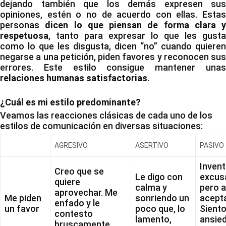
dejando también que los demás expresen sus
opiniones, estén o no de acuerdo con ellas. Estas
personas
dicen lo que piensan de forma clara y
respetuosa
, tanto para expresar lo que les gusta
como lo que les disgusta, dicen “no” cuando quieren
negarse a una petición, piden favores y reconocen sus
errores. Este estilo consigue mantener unas
relaciones humanas satisfactorias
.
¿Cuál es mi estilo predominante?
Veamos las reacciones clásicas de cada uno de los
estilos de comunicación en diversas situaciones:
AGRESIVO
ASERTIVO
PASIVO
Inven
Creo que se
Le digo con
excus
quiere
calma y
pero 
aprovechar. Me
Me piden
sonriendo un
acept
enfado y le
un favor
poco que, lo
Sient
contesto
lamento,
ansied
bruscamente