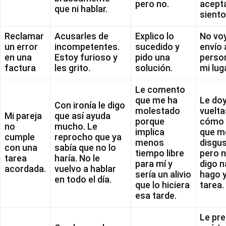
pero no.
acept
que ni hablar.
siento
Reclamar
Acusarles de
Explico lo
No vo
un error
incompetentes.
sucedido y
envío 
en una
Estoy furioso y
pido una
perso
factura
les grito.
solución.
mi lug
Le comento
que me ha
Le do
Con ironía le digo
molestado
vuelta
Mi pareja
que así ayuda
porque
cómo 
no
mucho. Le
implica
que m
cumple
reprocho que ya
menos
disgu
con una
sabía que no lo
tiempo libre
pero n
tarea
haría. No le
para mí y
digo n
acordada.
vuelvo a hablar
sería un alivio
hago y
en todo el día.
que lo hiciera
tarea.
esa tarde.
Le pr