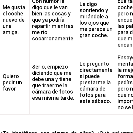
Con humor le
qué tal
Le digo
Me gusta
digo que le van
coche
sonriendo y
el coche
bien las cosas y
pero 
mirándole a
nuevo de
que ya podría
encue
los ojos que
una
repartir mientras
las pa
me parece un
amiga.
me río
para d
gran coche.
socarronamente.
que m
encan
Ensay
Le pregunto
menta
Serio, empiezo
directamente
la mej
diciendo que me
Quiero
si puede
forma
debe una y tiene
pedir un
prestarme la
pedírs
que traerme la
favor
cámara de
pero 
cámara de fotos
fotos para
que no
esa misma tarde.
este sábado.
impor
no se 