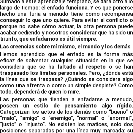
Sumado a este aprendizaje temprano, se dará otro a lo
largo de tiempo: el
enfado funciona
. Y es que ponerse
hecho una furia a menudo tiene como recompensa
conseguir lo que uno quiere. Para evitar el conflicto o
porque no sabe cómo actuar, la otra persona puede
acabar cediendo y nosotros
considerar
que ha sido un
triunfo,
que enfadarnos es útil siempre
.
Las creencias sobre mí mismo, el mundo y los demás
Hemos aprendido que el enfado es la forma más
eficaz de solventar cualquier situación en la que se
considera que se ha
faltado al respeto
o se ha
traspasado los límites personales
. Pero, ¿dónde está
la línea que se traspasa? ¿Cuándo se considera algo
como una afrenta o como un simple despiste? Como
todo, dependerá de quien lo mire.
Las personas que tienden a enfadarse a menudo,
poseen un
estilo de pensamiento
algo
rígido
.
Categorizan los actos de los demás como “bueno” o
“malo”, “amigo” o “enemigo”, “normal” o “anormal”,
“justo” o “injusto”. No existen los matices, solo dos
posiciones separadas por una línea muy marcada:
su