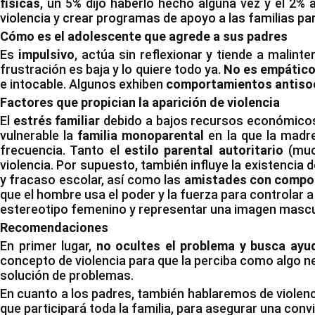
físicas
, un 5% dijo haberlo hecho alguna vez y el 2% 
violencia y crear programas de apoyo a las familias pa
Cómo es el adolescente que agrede a sus padres
Es
impulsivo
, actúa sin reflexionar y tiende a malin
frustración es baja y lo quiere todo ya.
No es empátic
e intocable. Algunos exhiben
comportamientos antiso
Factores que propician la aparición de violencia
El
estrés familiar
debido a bajos recursos económicos 
vulnerable la
familia monoparental
en la que la madr
frecuencia. Tanto el
estilo parental autoritario
(muc
violencia. Por supuesto, también influye la existencia 
y fracaso escolar, así como las
amistades con compo
que el hombre usa el poder y la fuerza para controlar a 
estereotipo femenino y representar una imagen mascul
Recomendaciones
En primer lugar,
no ocultes el problema y busca ayu
concepto de violencia para que la perciba como algo neg
solución de problemas.
En cuanto a los padres, también hablaremos de violenc
que participará toda la familia, para asegurar una conv