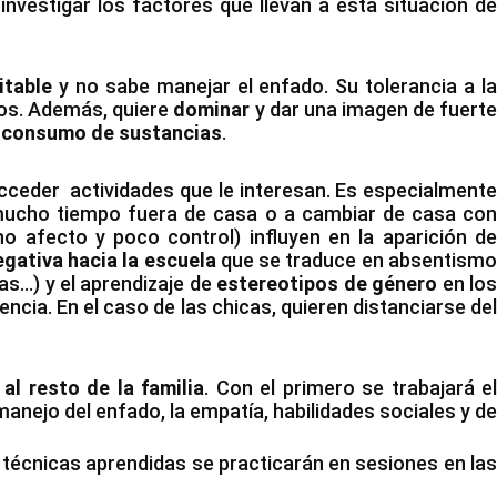
investigar los factores que llevan a esta situación de
ritable
y no sabe manejar el enfado. Su tolerancia a l
nos. Además, quiere
dominar
y dar una imagen de fuert
y
consumo de sustancias
.
ceder actividades que le interesan. Es especialment
r mucho tiempo fuera de casa o a cambiar de casa co
 afecto y poco control) influyen en la aparición d
egativa hacia la escuela
que se traduce en absentism
as…) y el aprendizaje de
estereotipos de género
en lo
ncia. En el caso de las chicas, quieren distanciarse del
l resto de la familia
. Con el primero se trabajará el
manejo del enfado, la empatía, habilidades sociales y de
 técnicas aprendidas se practicarán en sesiones en las