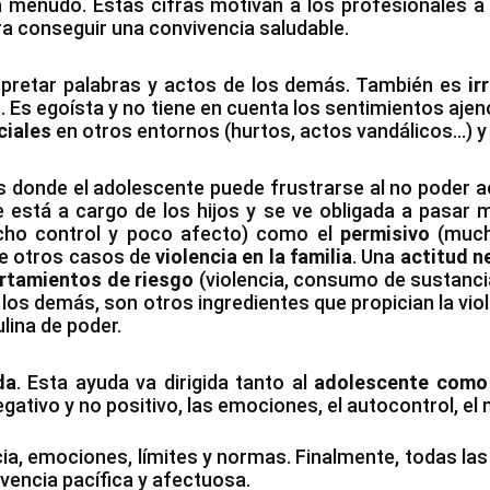
a menudo. Estas cifras motivan a los profesionales a 
ra conseguir una convivencia saludable.
terpretar palabras y actos de los demás. También es
ir
o
. Es egoísta y no tiene en cuenta los sentimientos aje
ciales
en otros entornos (hurtos, actos vandálicos…) 
donde el adolescente puede frustrarse al no poder ac
e está a cargo de los hijos y se ve obligada a pasa
ho control y poco afecto) como el
permisivo
(mucho
de otros casos de
violencia
en la familia
. Una
actitud n
rtamientos de riesgo
(violencia, consumo de sustanci
los demás, son otros ingredientes que propician la viole
ina de poder.
da
. Esta ayuda va dirigida tanto al
adolescente como a
ativo y no positivo, las emociones, el autocontrol, el 
ia, emociones, límites y normas. Finalmente, todas las
ivencia pacífica y afectuosa.